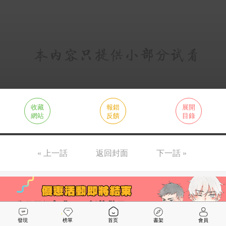
收藏
報錯
展開
網站
反饋
目錄
« 上一話
返回封面
下一話 »
發現
榜單
首页
書架
會員