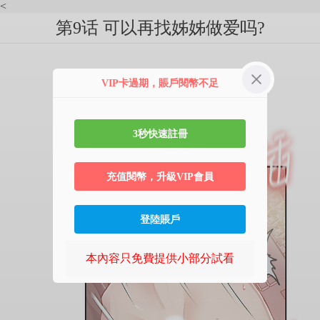
<
第9话 可以再找姊姊做爱吗?
VIP卡過期，賬戶閱幣不足
3秒快速註冊
充值閱幣，升級VIP會員
登陸賬戶
本內容只免費提供小部分試看