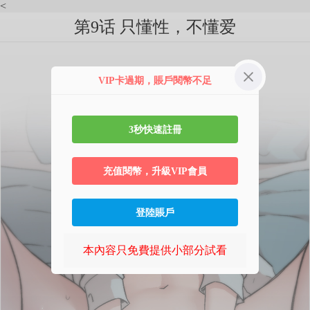
<
第9话 只懂性，不懂爱
VIP卡過期，賬戶閱幣不足
3秒快速註冊
充值閱幣，升級VIP會員
登陸賬戶
本內容只免費提供小部分試看