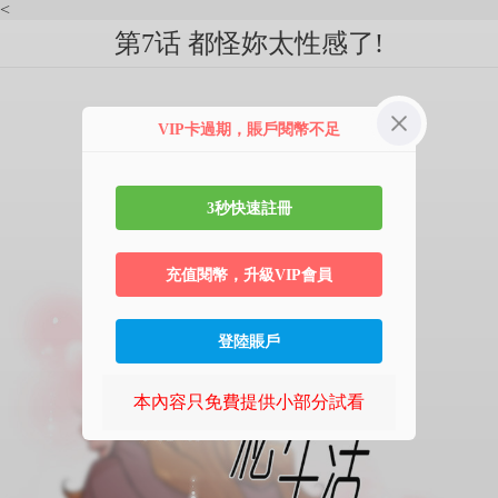
<
第7话 都怪妳太性感了!
VIP卡過期，賬戶閱幣不足
3秒快速註冊
充值閱幣，升級VIP會員
登陸賬戶
本內容只免費提供小部分試看