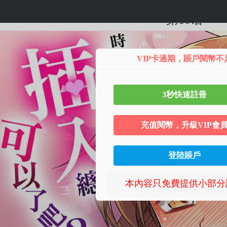
第10话
VIP卡過期，賬戶閱幣不
3秒快速註冊
充值閱幣，升級VIP會
登陸賬戶
本內容只免費提供小部分