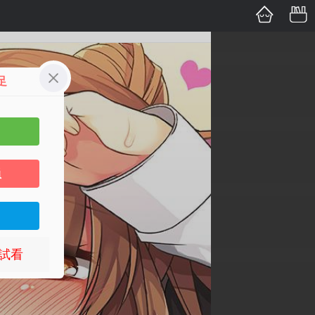
足
員
試看